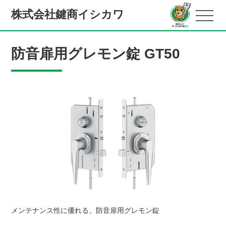
株式会社鍵商イシカワ
防音扉用グレモン錠 GT50
メンテナンス性に優れる、防音扉用グレモン錠