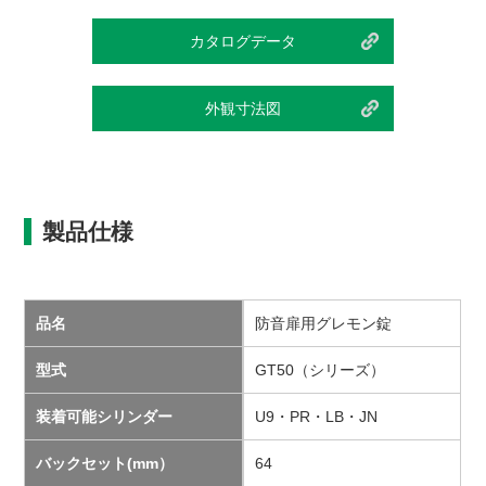
カタログデータ
外観寸法図
製品仕様
品名
防音扉用グレモン錠
型式
GT50（シリーズ）
装着可能シリンダー
U9・PR・LB・JN
バックセット(mm）
64