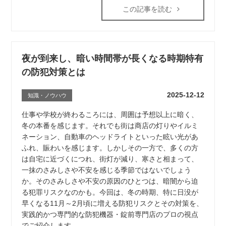
この記事を読む
夜が到来し、暗い時間帯が長くなる時期特有
の防犯対策とは
2025-12-12
知識・ノウハウ
仕事や学校が終わるころには、周囲は予想以上に暗く、
冬の本番を感じます。それでも街は商店の灯りやイルミ
ネーション、自動車のヘッドライトといった眩い光があ
ふれ、賑わいを感じます。しかしその一方で、多くの方
は自宅に近づくにつれ、街灯が減り、寒さと相まって、
一抹のさみしさや不安を感じる季節ではないでしょう
か。そのさみしさや不安の原因のひとつは、暗闇から迫
る犯罪リスクなのかも。今回は、冬の時期、特に日没が
早くなる11月～2月頃に増える防犯リスクとその対策を、
実践的かつ専門的な防犯機器・錠前専門店のプロの視点
でご紹介します。